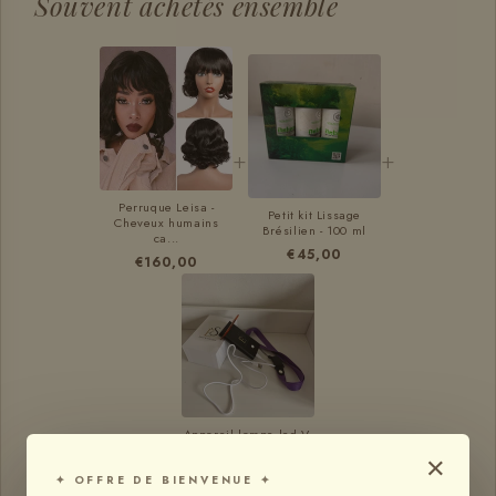
Souvent achetés ensemble
+
+
Perruque Leisa -
Petit kit Lissage
Cheveux humains
Brésilien - 100 ml
ca...
€45,00
€160,00
Appareil lampe led V-
light ES pour ...
×
€239,80
✦ OFFRE DE BIENVENUE ✦