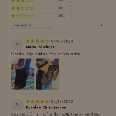
0%
(0)
0%
(0)
0%
(0)
Sort by
07/23/2020
M
Maria Reichert
Good quality . Did not take long to arrive
04/14/2020
R
Rosalee Christiansen
Very beautiful hair. soft and smooth. I recommend this