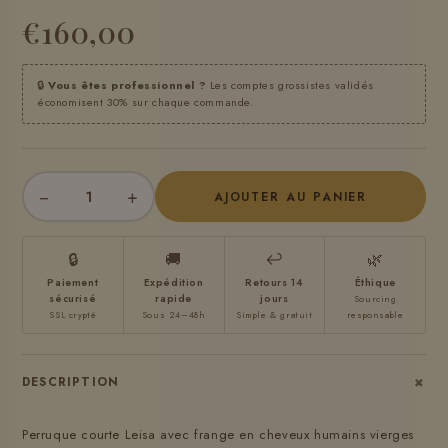
€160,00
🔒
Vous êtes professionnel ?
Les comptes grossistes validés
économisent 30% sur chaque commande.
−
+
AJOUTER AU PANIER
🔒
🚚
↩
🌿
Paiement
Expédition
Retours 14
Éthique
sécurisé
rapide
jours
Sourcing
SSL crypté
Sous 24–48h
Simple & gratuit
responsable
+
DESCRIPTION
Perruque courte Leisa avec frange en cheveux humains vierges