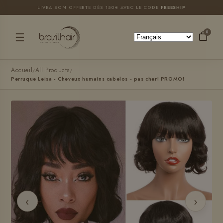
et
LIVRAISON OFFERTE DÈS 150€ AVEC LE CODE
FREESHIP
passer
au
contenu
0
☰
Accueil
All Products
/
/
Perruque Leisa - Cheveux humains cabelos - pas cher! PROMO!
‹
›