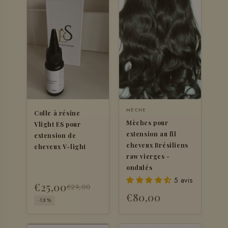
MÈCHE
Colle à résine
Mèches pour
Vlight ES pour
extension au fil
extension de
cheveux Brésiliens
cheveux V-light
raw vierges -
ondulés
5 avis
€25,00
€29,00
€80,00
-13%