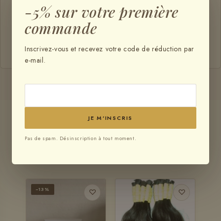
-5% sur votre première
€444,80
commande
Prix total :
TOUT AJOUTER AU PANIER
Inscrivez-vous et recevez votre code de réduction par
e-mail.
JE M'INSCRIS
VOUS AIMEREZ AUSSI
Pas de spam. Désinscription à tout moment.
Produits
similaires
−13%
♡
♡