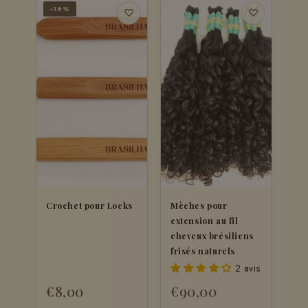
−16%
♡
♡
Crochet pour Locks
Mèches pour
extension au fil
cheveux brésiliens
frisés naturels
2 avis
€8,00
€90,00