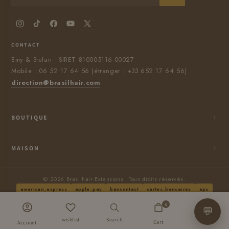
CONTACT
Emy & Stefan · SIRET 810005116-00027
Mobile : 06 52 17 64 56 (étranger : +33 652 17 64 56)
direction@brasilhair.com
BOUTIQUE
CONTACTEZ-NOUS
Conditions générales de vente
MAISON
Conditions de paiement / Livraison
Privacy Policy
Chercher
Refund Policy
© 2026 Brasilhair Extensions . Tous droits réservés.
american_express
apple_pay
bancontact
cartes_bancaires
eps
Les Blogs
Terms of Service
master
mobilepay
paypal
shopify_pay
visa
0
FAQ's
💬
Legal Notice
wishlist
Search
@brasilhair™
Cart
Shipping Policy
Account