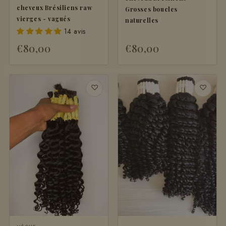
cheveux Brésiliens raw
Grosses boucles
vierges - vagués
naturelles
14 avis
€80,00
€80,00
♡
♡