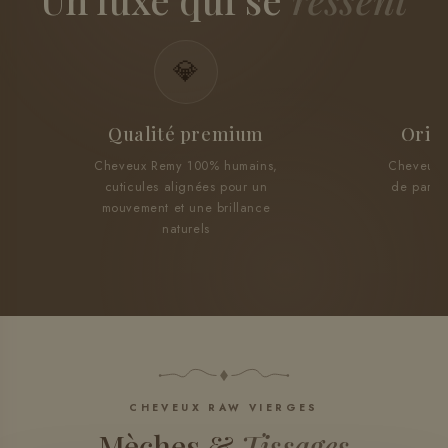
💎
Qualité premium
Origi
Cheveux Remy 100% humains,
Cheveux r
cuticules alignées pour un
de parte
mouvement et une brillance
t
naturels
CHEVEUX RAW VIERGES
Mèches &
Tissages