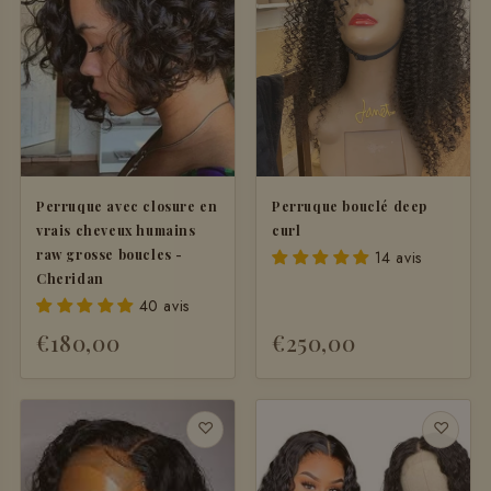
Perruque avec closure en
Perruque bouclé deep
vrais cheveux humains
curl
raw grosse boucles -
14 avis
Cheridan
40 avis
€180,00
€250,00
♡
♡