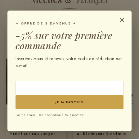
VOIR LES MÈCHES ↗
×
✦ OFFRE DE BIENVENUE ✦
-5% sur votre première
♡
♡
commande
Inscrivez-vous et recevez votre code de réduction par
e-mail.
JE M'INSCRIS
Pas de spam. Désinscription à tout moment.
MÈCHE
MÈCHE
Extension au fil cheveux
Mèches pour extension
Brésiliens raw vierges -
au fil cheveux Brésiliens