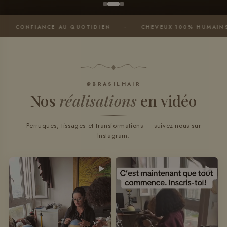
·
·
QUOTIDIEN
CHEVEUX 100% HUMAINS
BRILLANCE
@BRASILHAIR
Nos
réalisations
en vidéo
Perruques, tissages et transformations — suivez-nous sur
Instagram.
►
►