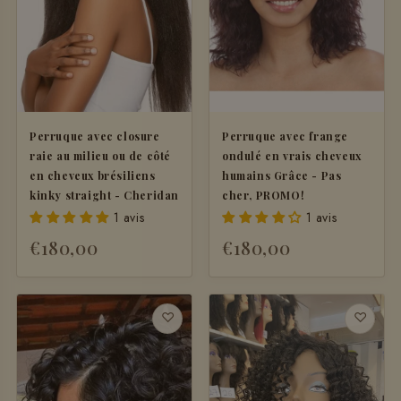
Perruque avec closure
Perruque avec frange
raie au milieu ou de côté
ondulé en vrais cheveux
en cheveux brésiliens
humains Grâce - Pas
kinky straight - Cheridan
cher, PROMO!
1 avis
1 avis
€180,00
€180,00
+ AJOUTER
♡
♡