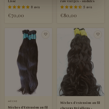
Lisse
raw vierges - ondulés
8 avis
5 avis
€70,00
€80,00
♡
♡
MÈCHE
Mèches d'extension au fil
Mèches d'Extension au fil
cheveux Brésiliens -