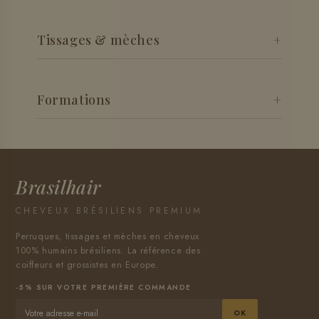
Perruques en cheveux 100% humains, lace front,
closure et full lace. Lisses, ondulées, bouclées ou
Tissages & mèches
crépues —
voir les perruques
.
Mèches raw vierges et tissages brésiliens grade A pour
un résultat naturel et durable.
Découvrir
.
Formations
Apprenez le tissage, les extensions et la confection de
perruques avec notre académie.
Nos formations
.
Brasilhair
CHEVEUX BRÉSILIENS PREMIUM
Perruques, tissages et mèches en cheveux
100% humains brésiliens. La référence des
coiffeurs et grossistes en Europe.
-5% SUR VOTRE PREMIÈRE COMMANDE
OK