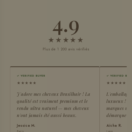
4.9
★★★★★
Plus de 1 200 avis vérifiés
✓ VERIFIED BUYER
✓ VERIFIED BUY
★★★★★
★★★★★
J'adore mes cheveux Brasilhair ! La
L'emballage, 
qualité est vraiment premium et le
luxueux ! J'
rendu ultra naturel — mes cheveux
marques mai
n'ont jamais été aussi beaux.
démarque à 
Jessica M.
Aïcha R.
Paris
Lyon