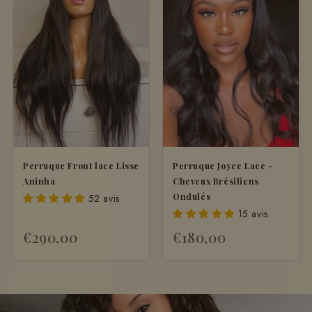
Perruque Front lace Lisse
Perruque Joyce Lace -
Aninha
Cheveux Brésiliens
Ondulés
52 avis
15 avis
€290,00
€180,00