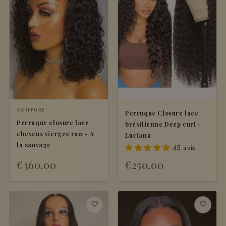
COIFFURE
Perruque Closure lace
Perruque closure lace
brésilienne Deep curl -
cheveux vierges raw - A
Luciana
la sauvage
45 avis
€360,00
€250,00
+ AJOUTER
♡
♡