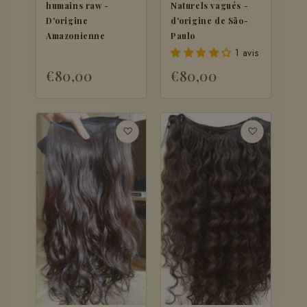
humains raw -
Naturels vagués -
D'origine
d'origine de São-
Amazonienne
Paulo
1 avis
€80,00
€80,00
♡
♡