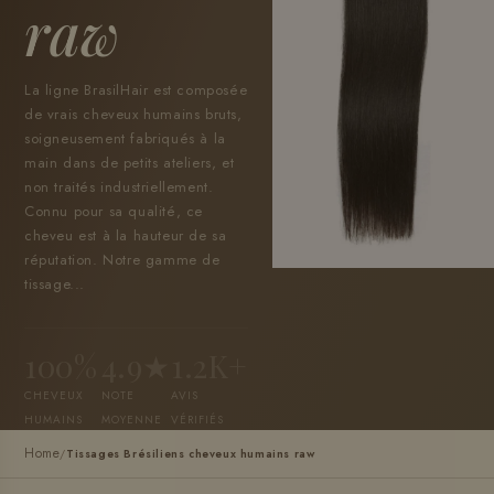
raw
La ligne BrasilHair est composée
de vrais cheveux humains bruts,
soigneusement fabriqués à la
main dans de petits ateliers, et
non traités industriellement.
Connu pour sa qualité, ce
cheveu est à la hauteur de sa
réputation. Notre gamme de
tissage...
100%
4.9★
1.2K+
CHEVEUX
NOTE
AVIS
HUMAINS
MOYENNE
VÉRIFIÉS
Home
/
Tissages Brésiliens cheveux humains raw