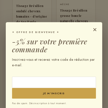
MÈCHE
Tissage Brésilien
Tissage Brésilien
ondulé cheveux
grosse boucle
humains - d'origine
naturelle cheveux
de Sao Paulo
×
raw humains -
1 avis
d'origine de Minas
✦ OFFRE DE BIENVENUE ✦
gerais
-5% sur votre première
2 avis
commande
€90,00
€90,00
Inscrivez-vous et recevez votre code de réduction par
e-mail.
♡
JE M'INSCRIS
Pas de spam. Désinscription à tout moment.