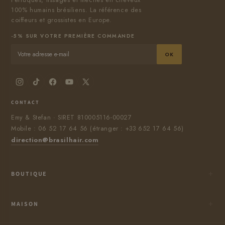
Perruques, tissages et mèches en cheveux
100% humains brésiliens. La référence des
coiffeurs et grossistes en Europe.
-5% SUR VOTRE PREMIÈRE COMMANDE
OK
CONTACT
Emy & Stefan · SIRET 810005116-00027
Mobile : 06 52 17 64 56 (étranger : +33 652 17 64 56)
direction@brasilhair.com
BOUTIQUE
CONTACTEZ-NOUS
Conditions générales de vente
MAISON
Conditions de paiement / Livraison
Privacy Policy