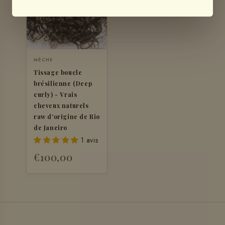
MÈCHE
Tissage boucle
brésilienne (Deep
curly) - Vrais
cheveux naturels
raw d'origine de Rio
de Janeiro
1 avis
€100,00