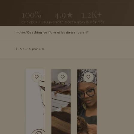
100%
4.9★
1.2K+
CHEVEUX HUMAINS
NOTE MOYENNE
AVIS VÉRIFIÉS
Home
/
Coaching coiffure et business lucratif
1–5 sur 5 produits
♡
♡
♡