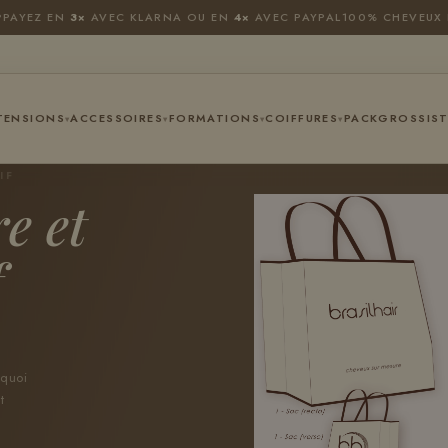
P
PAYEZ EN
3×
AVEC KLARNA OU EN
4×
AVEC PAYPAL
100% CHEVEUX 
TENSIONS
ACCESSOIRES
FORMATIONS
COIFFURES
PACK
GROSSIST
▾
▾
▾
▾
IF
e et
f
n
 quoi
t