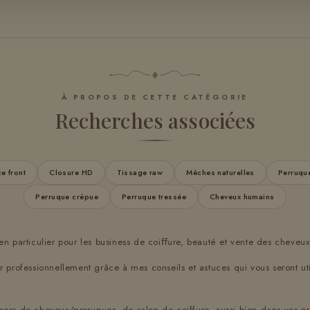
À PROPOS DE CETTE CATÉGORIE
Recherches associées
e front
Closure HD
Tissage raw
Mèches naturelles
Perruque
Perruque crépue
Perruque tressée
Cheveux humains
en particulier pour les business de coiﬀure, beauté et vente des cheveux
 professionnellement grâce à mes conseils et astuces qui vous seront ut
ess de cheveux/perruques, de salon de coiffure, aussi bien dans vos pr