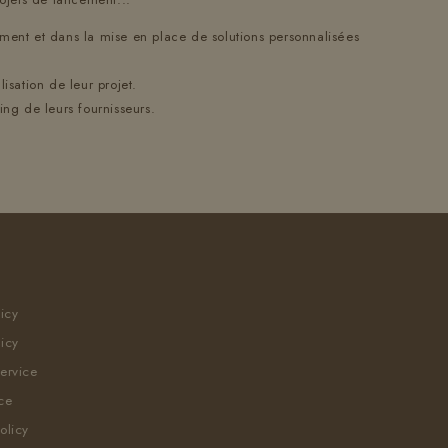
ement et dans la mise en place de solutions personnalisées
isation de leur projet.
ing de leurs fournisseurs.
licy
icy
ervice
ce
olicy