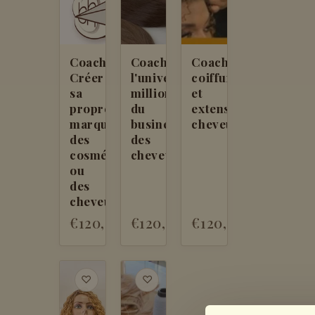
Coaching
Coaching
Coaching
Créer
l'univers
coiffure
sa
millionnaire
et
propre
du
extensions
marque
business
cheveux
des
des
cosmétiques
cheveux
ou
des
cheveux
€120,00
€120,00
€120,00
♡
♡