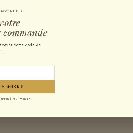
ENVENUE ✦
votre
e commande
 recevez votre code de
il.
E M'INSCRIS
iption à tout moment.