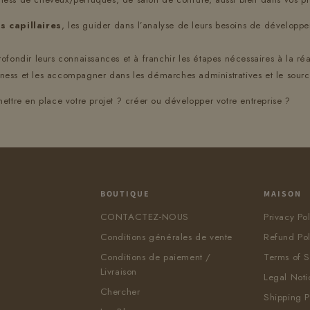
s capillaires
, les guider dans l’analyse de leurs besoins de développ
ofondir leurs connaissances et à franchir les étapes nécessaires à la réal
iness et les accompagner dans les démarches administratives et le sourc
re en place votre projet ? créer ou développer votre entreprise ?
BOUTIQUE
MAISON
CONTACTEZ-NOUS
Privacy Po
Conditions générales de vente
Refund Pol
Conditions de paiement /
Terms of S
Livraison
Legal Noti
Chercher
Shipping P