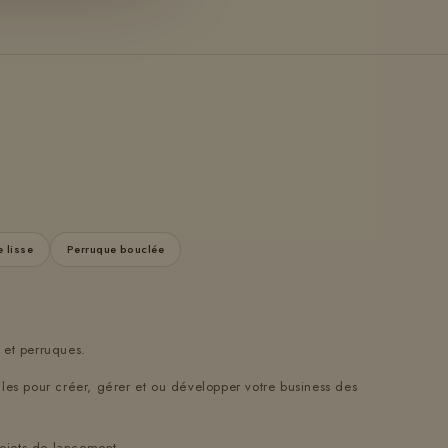
 lisse
Perruque bouclée
 et perruques.
iles pour créer, gérer et ou développer votre business des
ojets de lancement...