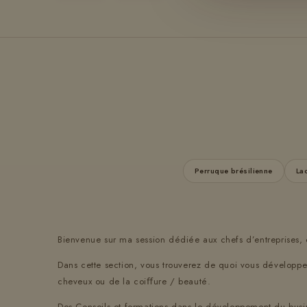
Perruque brésilienne
Lac
Bienvenue sur ma session dédiée aux chefs d’entreprises, 
Dans cette section, vous trouverez de quoi vous développer
cheveux ou de la coiﬀure / beauté.
Des Conseils et formations dans le développement du busin