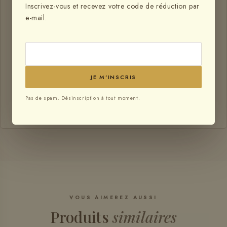
Inscrivez-vous et recevez votre code de réduction par
e-mail.
Appareil lampe led V-
light ES pour ...
€239,80
JE M'INSCRIS
€584,80
Prix total :
Pas de spam. Désinscription à tout moment.
TOUT AJOUTER AU PANIER
VOUS AIMEREZ AUSSI
Produits
similaires