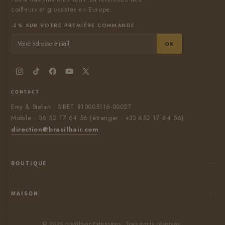
coiffeurs et grossistes en Europe.
-5% SUR VOTRE PREMIÈRE COMMANDE
OK
CONTACT
Emy & Stefan · SIRET 810005116-00027
Mobile : 06 52 17 64 56 (étranger : +33 652 17 64 56)
direction@brasilhair.com
BOUTIQUE
CONTACTEZ-NOUS
Conditions générales de vente
MAISON
Conditions de paiement / Livraison
Privacy Policy
Chercher
Refund Policy
© 2026 Brasilhair Extensions . Tous droits réservés.