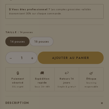
🔒
Vous êtes professionnel ?
Les comptes grossistes validés
économisent 30% sur chaque commande.
TAILLE :
14 pouces
14 pouces
16 pouces
−
+
AJOUTER AU PANIER
🔒
🚚
↩
🌿
Paiement
Expédition
Retours 14
Éthique
sécurisé
rapide
jours
Sourcing
SSL crypté
Sous 24–48h
Simple & gratuit
responsable
+
DESCRIPTION