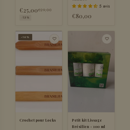
5 avis
€25,00
€29,00
€80,00
-13%
−16%
♡
♡
Crochet pour Locks
Petit kit Lissage
Brésilien - 100 ml