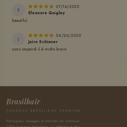
07/14/2020
E
Eleonore Quigley
beautiful
06/26/2020
J
Jairo Schinner
sono stupendi il è molto bravo
Brasilhair
CHEVEUX BRÉSILIENS PREMIUM
Perruques, tissages et mèches en cheveux
100% humains brésiliens. La référence des