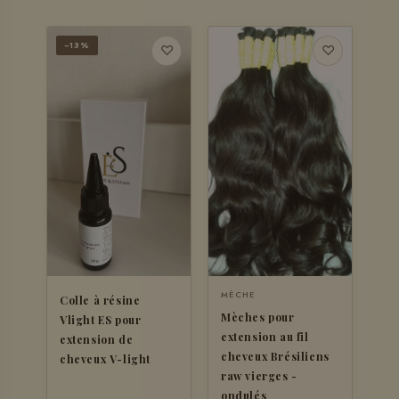
−13%
♡
♡
MÈCHE
Colle à résine
Mèches pour
Vlight ES pour
extension au fil
extension de
cheveux Brésiliens
cheveux V-light
raw vierges -
ondulés