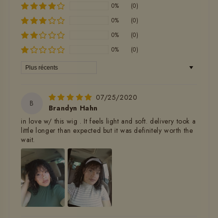
0%
(0)
0%
(0)
0%
(0)
0%
(0)
Sort by
07/25/2020
B
Brandyn Hahn
in love w/ this wig . It feels light and soft. delivery took a
little longer than expected but it was definitely worth the
wait.