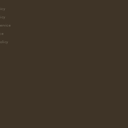
licy
icy
ervice
ce
olicy