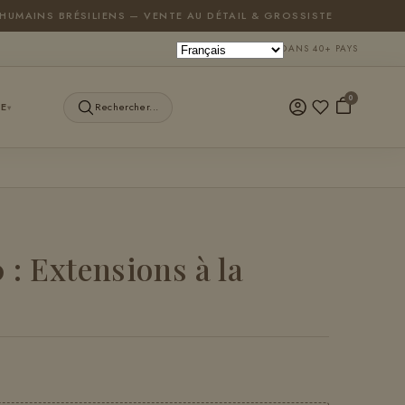
HUMAINS BRÉSILIENS — VENTE AU DÉTAIL & GROSSISTE
LIVRAISON DANS 40+ PAYS
0
E
Rechercher...
▾
 : Extensions à la