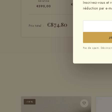
kératine
Inscrivez-vous et
€45,00
€239
€590,00
réduction par e-ma
€874,80
Prix total :
J
Pas de spam. Désinscr
−13%
♡