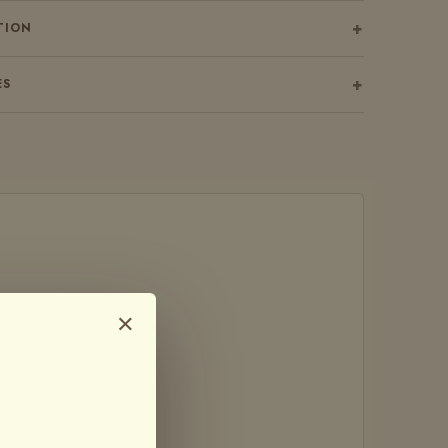
+
TION
+
ES
×