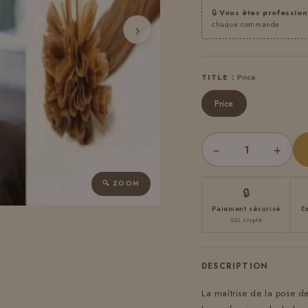
🔒
Vous êtes profession
chaque commande.
›
TITLE :
Price
Price
−
+
🔍 ZOOM
🔒
Paiement sécurisé
E
SSL crypté
DESCRIPTION
La maîtrise de la pose d