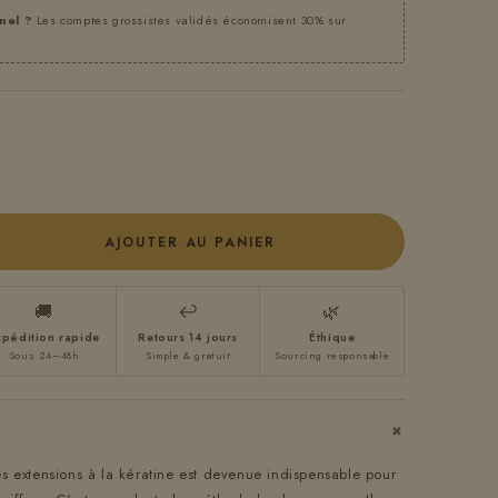
nel ?
Les comptes grossistes validés économisent 30% sur
AJOUTER AU PANIER
🚚
↩
🌿
xpédition rapide
Retours 14 jours
Éthique
Sous 24–48h
Simple & gratuit
Sourcing responsable
+
es extensions à la kératine est devenue indispensable pour