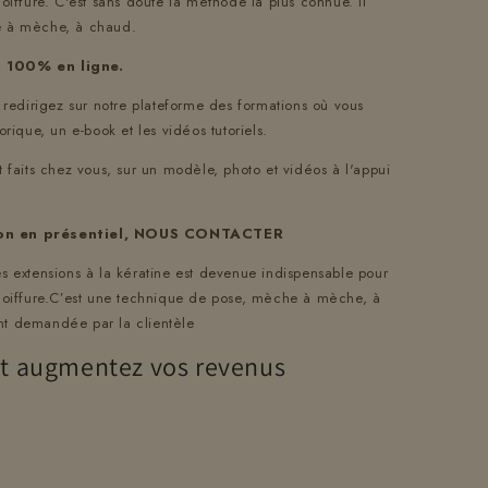
coiffure. C'est sans doute la méthode la plus connue. Il
e à mèche, à chaud.
t 100% en ligne.
z redirigez sur notre plateforme des formations où vous
orique, un e-book et les vidéos tutoriels.
t faits chez vous, sur un modèle, photo et vidéos à l'appui
ion en présentiel, NOUS CONTACTER
es extensions à la kératine est devenue indispensable pour
 coiffure.C’est une technique de pose, mèche à mèche, à
nt demandée par la clientèle
et augmentez vos revenus