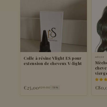
Colle à résine Vlight ES pour
MÈCHE
Mèche
extension de cheveux V-light
cheve
vierg
€25,00
€80,
€29,00
-13%