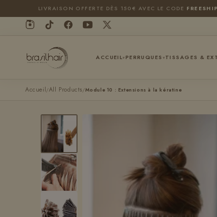
et
LIVRAISON OFFERTE DÈS 150€ AVEC LE CODE
FREESHI
passer
au
contenu
ACCUEIL
PERRUQUES
TISSAGES & EX
▾
▾
Accueil
All Products
/
/
Module 10 : Extensions à la kératine