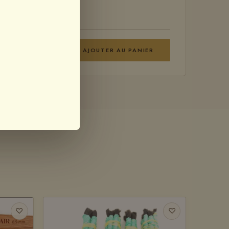
TOUT AJOUTER AU PANIER
♡
♡