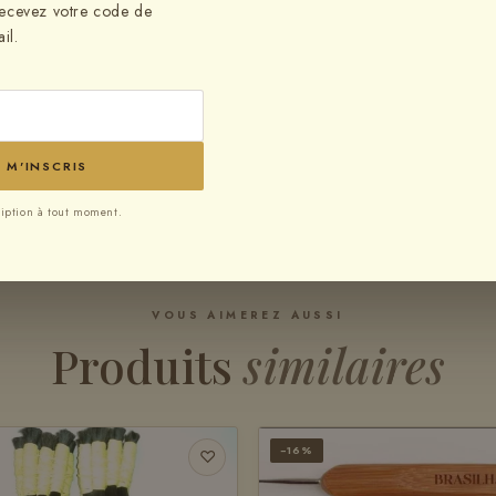
 recevez votre code de
,80
il.
E M'INSCRIS
iption à tout moment.
VOUS AIMEREZ AUSSI
Produits
similaires
−16%
♡