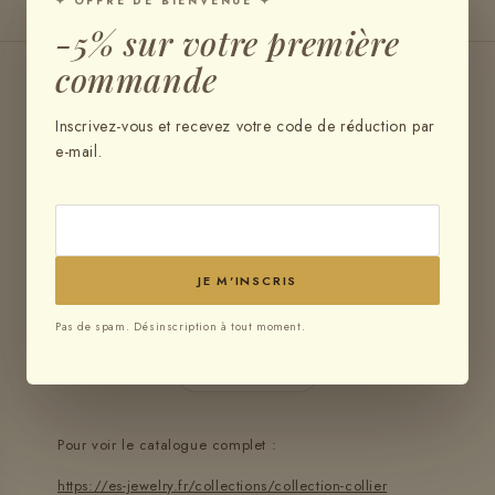
✦ OFFRE DE BIENVENUE ✦
-5% sur votre première
commande
Inscrivez-vous et recevez votre code de réduction par
À PROPOS DE CETTE CATÉGORIE
e-mail.
Recherches associées
Perruque brésilienne
Lace front
Closure HD
JE M'INSCRIS
Tissage raw
Mèches naturelles
Perruque lisse
Pas de spam. Désinscription à tout moment.
Perruque bouclée
Perruque crépue
Perruque tressée
Cheveux humains
Pour voir le catalogue complet :
https://es-jewelry.fr/collections/collection-collier