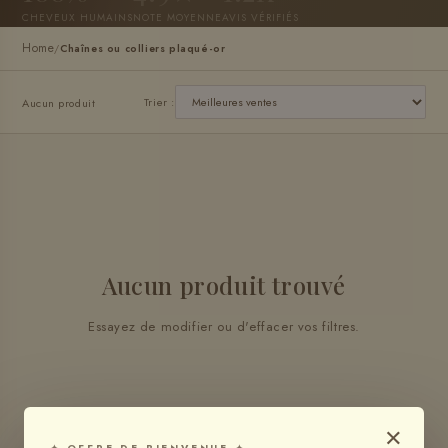
CHEVEUX HUMAINS
NOTE MOYENNE
AVIS VÉRIFIÉS
Home
/
Chaînes ou colliers plaqué-or
Trier :
Aucun produit
Aucun produit trouvé
Essayez de modifier ou d'effacer vos filtres.
×