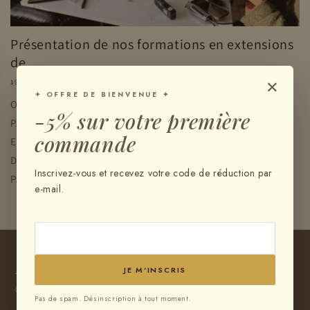
Présentation de nos formations en extensions
de...
×
19 FÉVRIER 2026
✦ OFFRE DE BIENVENUE ✦
Organisation et inscriptions * FORMATIONS POUR LES
-5% sur votre première
PARTICULIERS, GROUPES, ÉCOLES, SALONS DE COIFFURE,
commande
ENTREPRISES DE CHEVEUX ET PERRUQUIERS POSTICHEURS
DU MONDE ENTIER ! * DÉPLACEMENTS ET PARTENARIATS
Inscrivez-vous et recevez votre code de réduction par
PARTOUT DANS LE...
e-mail.
Brasilhair
JE M'INSCRIS
CHEVEUX BRÉSILIENS PREMIUM
Pas de spam. Désinscription à tout moment.