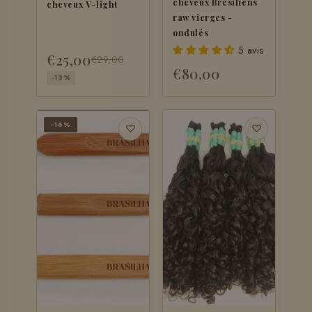
cheveux Brésiliens
cheveux V-light
raw vierges -
ondulés
5 avis
€25,00
€29,00
€80,00
-13%
−16%
♡
♡