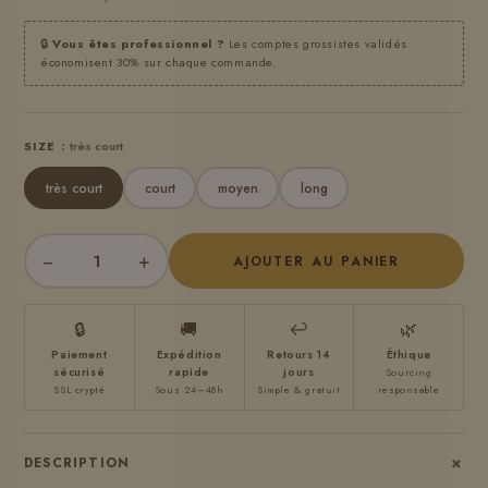
🔒
Vous êtes professionnel ?
Les comptes grossistes validés
économisent 30% sur chaque commande.
SIZE :
très court
très court
court
moyen
long
−
+
AJOUTER AU PANIER
🔒
🚚
↩
🌿
Paiement
Expédition
Retours 14
Éthique
sécurisé
rapide
jours
Sourcing
SSL crypté
Sous 24–48h
Simple & gratuit
responsable
+
DESCRIPTION