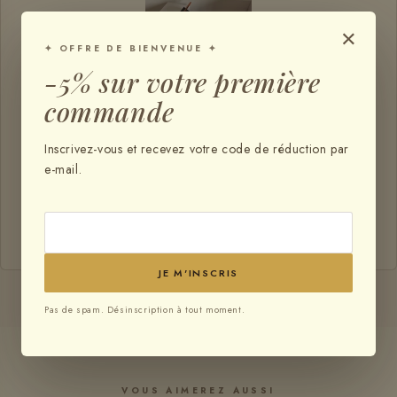
×
✦ OFFRE DE BIENVENUE ✦
-5% sur votre première
Appareil lampe led V-
commande
light ES pour ...
€239,80
Inscrivez-vous et recevez votre code de réduction par
e-mail.
€484,80
Prix total :
TOUT AJOUTER AU PANIER
JE M'INSCRIS
Pas de spam. Désinscription à tout moment.
VOUS AIMEREZ AUSSI