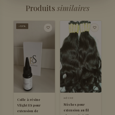
Produits
similaires
−13%
♡
♡
MÈCHE
Colle à résine
Mèches pour
Vlight ES pour
extension au fil
extension de