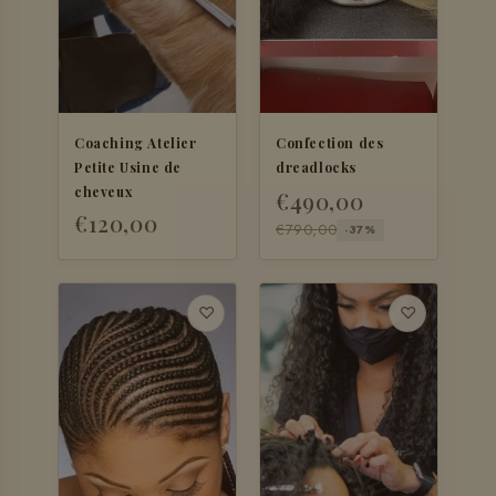
Coaching Atelier
Confection des
Petite Usine de
dreadlocks
cheveux
€490,00
€120,00
€790,00
-37%
+ AJOUTER
♡
♡