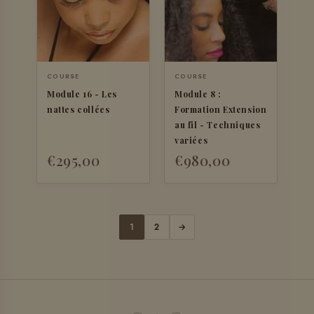
COURSE
COURSE
Module 16 - Les
Module 8 :
nattes collées
Formation Extension
au fil - Techniques
variées
€295,00
€980,00
1
2
→