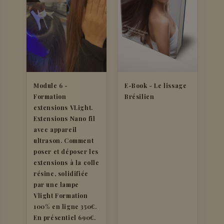
Module 6 -
E-Book - Le lissage
Formation
Brésilien
extensions VLight.
Extensions Nano fil
avec appareil
ultrason. Comment
poser et déposer les
extensions à la colle
résine, solidifiée
par une lampe
Vlight Formation
100% en ligne 350€.
En présentiel 690€.