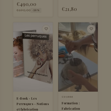
€490,00
€21,80
€690,00
-28%
+ AJOUTER
+ AJOUTER
♡
♡
COURSE
E-Book - Les
Formation :
Perruques - Notions
Fabrication
et fabrication