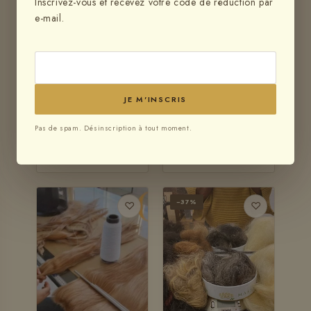
Inscrivez-vous et recevez votre code de réduction par
e-mail.
COURSE
COURSE
Module 19 -
Module 17 - Tresses
Texturation TWISTS
JE M'INSCRIS
africaines - Tresses
boho - Vanilles -
Pas de spam. Désinscription à tout moment.
Gipsy braids
€98,00
€295,00
−37%
♡
♡