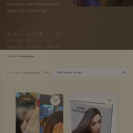
découvrir mes formations en
ligne, mon mentoring,...
100%
4.9★
1.2K+
CHEVEUX
NOTE
AVIS
HUMAINS
MOYENNE
VÉRIFIÉS
Home
/
Formation
Trier :
1–12 sur 22 produits
−28%
♡
♡