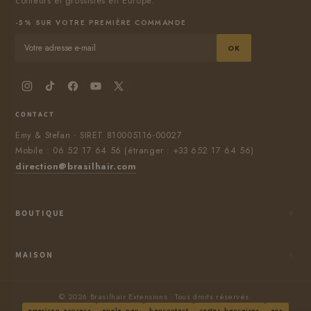
coiffeurs et grossistes en Europe.
-5% SUR VOTRE PREMIÈRE COMMANDE
OK
CONTACT
Emy & Stefan · SIRET 810005116-00027
Mobile : 06 52 17 64 56 (étranger : +33 652 17 64 56)
direction@brasilhair.com
BOUTIQUE
CONTACTEZ-NOUS
Conditions générales de vente
MAISON
Conditions de paiement / Livraison
Privacy Policy
Chercher
Refund Policy
© 2026 Brasilhair Extensions . Tous droits réservés.
american_express
apple_pay
bancontact
cartes_bancaires
eps