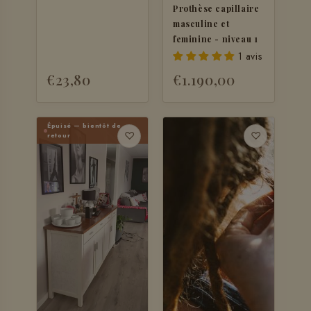
Prothèse capillaire
masculine et
feminine - niveau 1
1 avis
€23,80
€1.190,00
+ AJOUTER
Épuisé — bientôt de
♡
♡
retour