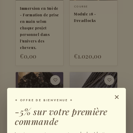
COURSE
Immersion en Suède
Module 18 -
- Formation de prise
Dreadlocks
en main selon
chaque projet
personnel dans
l'univers des
cheveux.
€0,00
€1.020,00
♡
♡
×
✦ OFFRE DE BIENVENUE ✦
-5% sur votre première
commande